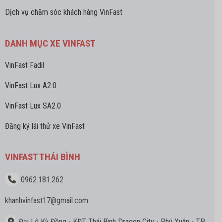
Dịch vụ chăm sóc khách hàng VinFast
DANH MỤC XE VINFAST
VinFast Fadil
VinFast Lux A2.0
VinFast Lux SA2.0
Đăng ký lái thử xe VinFast
VINFAST THÁI BÌNH
0962.181.262
khanhvinfast17
@gmail.com
Đại Lộ Kỳ Đồng - KĐT Thái Bình Dragon City - Phú Xuân - TP