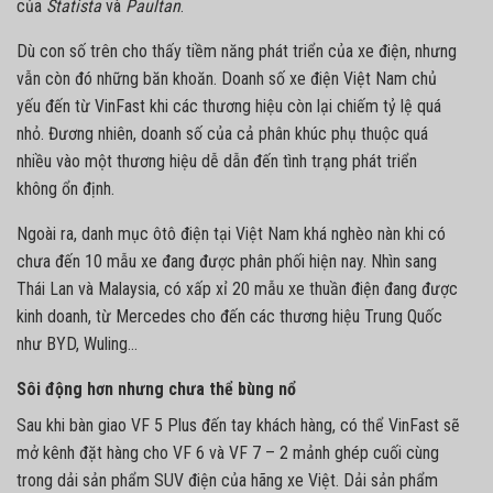
của
Statista
và
Paultan
.
Dù con số trên cho thấy tiềm năng phát triển của xe điện, nhưng
vẫn còn đó những băn khoăn. Doanh số xe điện Việt Nam chủ
yếu đến từ VinFast khi các thương hiệu còn lại chiếm tỷ lệ quá
nhỏ. Đương nhiên, doanh số của cả phân khúc phụ thuộc quá
nhiều vào một thương hiệu dễ dẫn đến tình trạng phát triển
không ổn định.
Ngoài ra, danh mục ôtô điện tại Việt Nam khá nghèo nàn khi có
chưa đến 10 mẫu xe đang được phân phối hiện nay. Nhìn sang
Thái Lan và Malaysia, có xấp xỉ 20 mẫu xe thuần điện đang được
kinh doanh, từ Mercedes cho đến các thương hiệu Trung Quốc
như BYD, Wuling…
Sôi động hơn nhưng chưa thể bùng nổ
Sau khi bàn giao VF 5 Plus đến tay khách hàng, có thể VinFast sẽ
mở kênh đặt hàng cho VF 6 và VF 7 – 2 mảnh ghép cuối cùng
trong dải sản phẩm SUV điện của hãng xe Việt. Dải sản phẩm