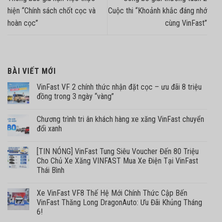
hiện “Chính sách chốt cọc và
Cuộc thi “Khoảnh khắc đáng nhớ
hoàn cọc”
cùng VinFast”
BÀI VIẾT MỚI
VinFast VF 2 chính thức nhận đặt cọc – ưu đãi 8 triệu
đồng trong 3 ngày “vàng”
Chương trình tri ân khách hàng xe xăng VinFast chuyển
đổi xanh
[TIN NÓNG] VinFast Tung Siêu Voucher Đến 80 Triệu
Cho Chủ Xe Xăng VINFAST Mua Xe Điện Tại VinFast
Thái Bình
Xe VinFast VF8 Thế Hệ Mới Chính Thức Cập Bến
VinFast Thăng Long DragonAuto: Ưu Đãi Khủng Tháng
6!