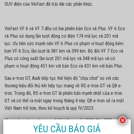
SUV điện của VinFast đã trải dài các phân khúc.
VinFast VF 6 và VF 7 đều có hai phiên bản Eco và Plus. VF 6 Eco
và Plus sử dụng lần lượt động cơ điện 174 mã lực và 201 mã
lực. Ưu tiên sức mạnh nên VF 6 Plus có phạm vi hoạt động kém
hơn VF 6 Eco, lần lượt là 381 km và 399 km. Bộ đôi VF 7 Eco và
Plus có công suất lần lượt 201 mã lực và 348 mã lực và có
phạm vi hoạt động 451 km với bản Eco và 431 km với bản Plus.
Sau e-tron GT, Audi tiếp tục thể hiện độ “chịu chơi” so với các
thương hiệu đối thủ khi tiếp tục mang về RS e-tron GT và Q8 e-
tron. Trong đó, RS e-tron GT là phiên bản mạnh nhất của e-tron
GT và có thể ra mắt ngay trong tháng 4 này. Q8 e-tron sẽ ra mắt
Việt Nam trễ hơn, theo kế hoạch là quý IV/2023.
×
Mercedes cũng sẽ mang về Việt Nam mẫu SUV điện EQB, sau
YÊU CẦU BÁO GIÁ
EQS. Nếu đúng kế hoạch ban đầu, EQB đã ra mắt khách hàng