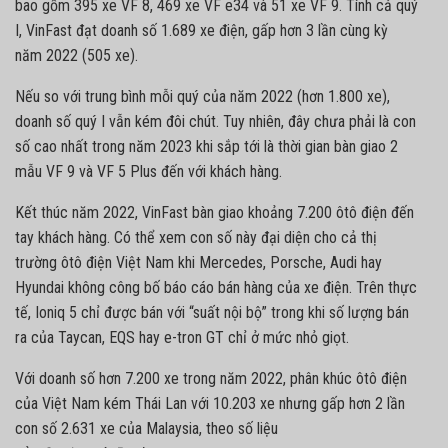
bao gồm 395 xe VF 8, 469 xe VF e34 và 51 xe VF 9. Tính cả quý
I, VinFast đạt doanh số 1.689 xe điện, gấp hơn 3 lần cùng kỳ
năm 2022 (505 xe).
Nếu so với trung bình mỗi quý của năm 2022 (hơn 1.800 xe),
doanh số quý I vẫn kém đôi chút. Tuy nhiên, đây chưa phải là con
số cao nhất trong năm 2023 khi sắp tới là thời gian bàn giao 2
mẫu VF 9 và VF 5 Plus đến với khách hàng.
Kết thúc năm 2022, VinFast bàn giao khoảng 7.200 ôtô điện đến
tay khách hàng. Có thể xem con số này đại diện cho cả thị
trường ôtô điện Việt Nam khi Mercedes, Porsche, Audi hay
Hyundai không công bố báo cáo bán hàng của xe điện. Trên thực
tế, Ioniq 5 chỉ được bán với “suất nội bộ” trong khi số lượng bán
ra của Taycan, EQS hay e-tron GT chỉ ở mức nhỏ giọt.
Với doanh số hơn 7.200 xe trong năm 2022, phân khúc ôtô điện
của Việt Nam kém Thái Lan với 10.203 xe nhưng gấp hơn 2 lần
con số 2.631 xe của Malaysia, theo số liệu