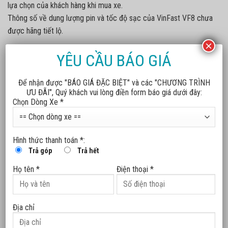
lựa chọn của khách hàng khi mua xe.
Thông số về dung lượng pin và tốc độ sạc của
VinFast VF8
chưa
được hãng tiết lộ.
×
VF8 sẽ bán ra 2 phiên bản: Eco giá 1,057 tỷ đồng và Plus 1,237
YÊU CẦU BÁO GIÁ
tỷ đồng.
Để nhận được "BÁO GIÁ ĐẶC BIỆT" và các "CHƯƠNG TRÌNH
ƯU ĐÃI", Quý khách vui lòng điền form báo giá dưới đây:
Chọn Dòng Xe *
VinFast ô tô Thăng Long Thái
Hình thức thanh toán *:
VinFast xây dựng nhà máy xe
Bình tổ chức lái thử xe điện
Trả góp
Trả hết
điện tại Bắc Carolina (Mỹ)
thông minh
Họ tên *
Điện thoại *
Địa chỉ
BÀI VIẾT MỚI
VinFast VF 2 chính thức nhận đặt cọc – ưu đãi 8 triệu