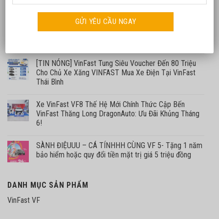
đồng trong 3 ngày “vàng”
Chương trình tri ân khách hàng xe xăng VinFast chuyển
đổi xanh
[TIN NÓNG] VinFast Tung Siêu Voucher Đến 80 Triệu
Cho Chủ Xe Xăng VINFAST Mua Xe Điện Tại VinFast
Thái Bình
Xe VinFast VF8 Thế Hệ Mới Chính Thức Cập Bến
VinFast Thăng Long DragonAuto: Ưu Đãi Khủng Tháng
6!
SÀNH ĐIỆUUU – CÁ TÍNHHH CÙNG VF 5- Tặng 1 năm
bảo hiểm hoặc quy đổi tiền mặt trị giá 5 triệu đồng
DANH MỤC SẢN PHẨM
VinFast VF