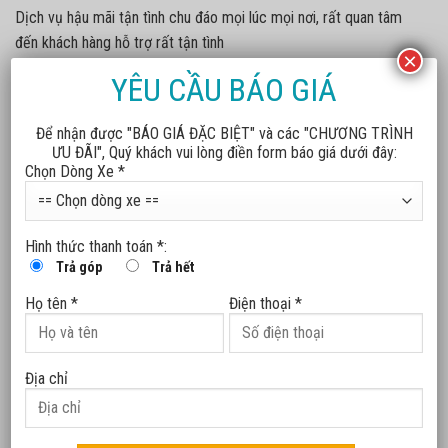
Dịch vụ hậu mãi tận tình chu đáo mọi lúc mọi nơi, rất quan tâm
đến khách hàng hỗ trợ rất tận tình
×
YÊU CẦU BÁO GIÁ
Để nhận được "BÁO GIÁ ĐẶC BIỆT" và các "CHƯƠNG TRÌNH
ƯU ĐÃI", Quý khách vui lòng điền form báo giá dưới đây:
Chọn Dòng Xe *
Chương trình tăng film 3M và
Khảo sát về 2 tính năng
hính sách bảo hành 15 năm cho
ACC/LCC trên xe VF 7, VF 8
toàn bộ sản phẩm film cách
Hình thức thanh toán *:
Vinfast Thái Bình
nhiệt cao cấp VF x 3M
Trả góp
Trả hết
Họ tên *
Điện thoại *
BÀI VIẾT MỚI
Địa chỉ
VinFast VF 2 chính thức nhận đặt cọc – ưu đãi 8 triệu
đồng trong 3 ngày “vàng”