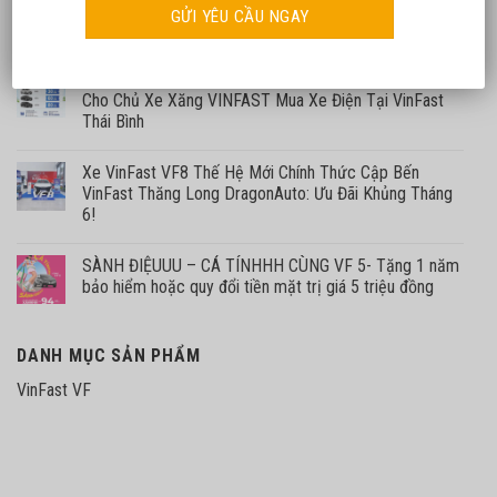
Chương trình tri ân khách hàng xe xăng VinFast chuyển
đổi xanh
[TIN NÓNG] VinFast Tung Siêu Voucher Đến 80 Triệu
Cho Chủ Xe Xăng VINFAST Mua Xe Điện Tại VinFast
Thái Bình
Xe VinFast VF8 Thế Hệ Mới Chính Thức Cập Bến
VinFast Thăng Long DragonAuto: Ưu Đãi Khủng Tháng
6!
SÀNH ĐIỆUUU – CÁ TÍNHHH CÙNG VF 5- Tặng 1 năm
bảo hiểm hoặc quy đổi tiền mặt trị giá 5 triệu đồng
DANH MỤC SẢN PHẨM
VinFast VF