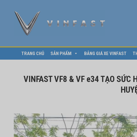
TRANG CHỦ
SẢN PHẨM
BẢNG GIÁ XE VINFAST
T
VINFAST VF8 & VF e34 TẠO SỨC 
HUY