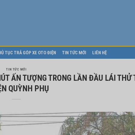
HỦ TỤC TRẢ GÓP XE OTO ĐIỆN
TIN TỨC MỚI
LIÊN HỆ
TIN TỨC MỚI
HÚT ẤN TƯỢNG TRONG LẦN ĐẦU LÁI THỬ 
ỆN QUỲNH PHỤ