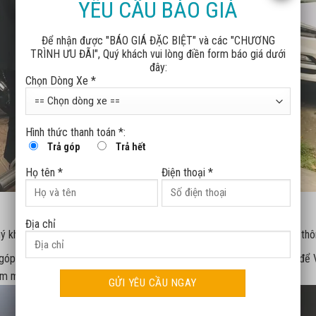
YÊU CẦU BÁO GIÁ
Để nhận được "BÁO GIÁ ĐẶC BIỆT" và các "CHƯƠNG
TRÌNH ƯU ĐÃI", Quý khách vui lòng điền form báo giá dưới
đây:
Chọn Dòng Xe *
Hình thức thanh toán *:
Trả góp
Trả hết
Họ tên *
Điện thoại *
Địa chỉ
ý khách hàng tại Quỳnh Phụ đã đến tham dự sự kiện lái thử ô tô điện th
 góp phần làm nên thành công của sự kiện mà còn là nguồn động lực để 
m mang tới cho khách hàng những trải nghiệm và dịch vụ tốt nhất.