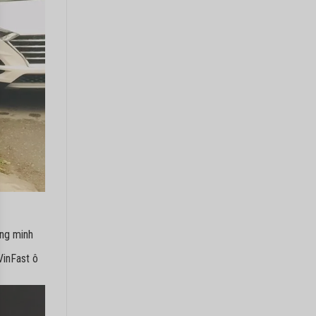
ông minh
VinFast ô