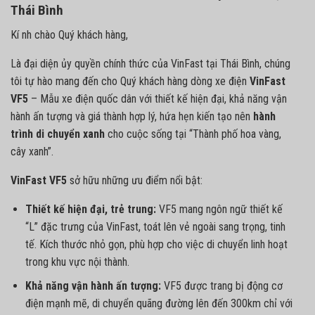
Thái Bình
Kí nh chào Quý khách hàng,
Là đại diện ủy quyền chính thức của VinFast tại Thái Bình, chúng
tôi tự hào mang đến cho Quý khách hàng dòng xe điện
VinFast
VF5
– Mẫu xe điện quốc dân với thiết kế hiện đại, khả năng vận
hành ấn tượng và giá thành hợp lý, hứa hẹn kiến tạo nên
hành
trình di chuyển xanh
cho cuộc sống tại “Thành phố hoa vàng,
cây xanh”.
VinFast VF5
sở hữu những ưu điểm nổi bật:
Thiết kế hiện đại, trẻ trung:
VF5 mang ngôn ngữ thiết kế
“L” đặc trưng của VinFast, toát lên vẻ ngoài sang trọng, tinh
tế. Kích thước nhỏ gọn, phù hợp cho việc di chuyển linh hoạt
trong khu vực nội thành.
Khả năng vận hành ấn tượng:
VF5 được trang bị động cơ
điện mạnh mẽ, di chuyển quãng đường lên đến 300km chỉ với