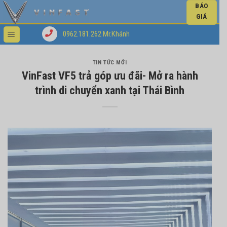
BÁO
GIÁ
0962.181.262 Mr.Khánh
TIN TỨC MỚI
VinFast VF5 trả góp ưu đãi- Mở ra hành
trình di chuyển xanh tại Thái Bình