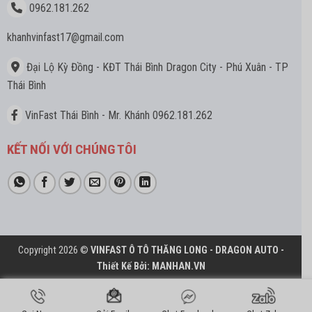
0962.181.262
khanhvinfast17
@gmail.com
Đại Lộ Kỳ Đồng - KĐT Thái Bình Dragon City - Phú Xuân - TP
Thái Bình
VinFast Thái Bình - Mr. Khánh 0962.181.262
KẾT NỐI VỚI CHÚNG TÔI
Copyright 2026 ©
VINFAST Ô TÔ THĂNG LONG - DRAGON AUTO -
Thiết Kế Bởi:
MANHAN.VN