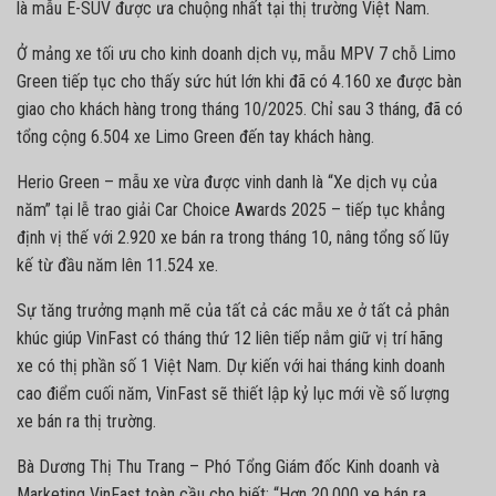
là mẫu E-SUV được ưa chuộng nhất tại thị trường Việt Nam.
Ở mảng xe tối ưu cho kinh doanh dịch vụ, mẫu MPV 7 chỗ Limo
Green tiếp tục cho thấy sức hút lớn khi đã có 4.160 xe được bàn
giao cho khách hàng trong tháng 10/2025. Chỉ sau 3 tháng, đã có
tổng cộng 6.504 xe Limo Green đến tay khách hàng.
Herio Green – mẫu xe vừa được vinh danh là “Xe dịch vụ của
năm” tại lễ trao giải Car Choice Awards 2025 – tiếp tục khẳng
định vị thế với 2.920 xe bán ra trong tháng 10, nâng tổng số lũy
kế từ đầu năm lên 11.524 xe.
Sự tăng trưởng mạnh mẽ của tất cả các mẫu xe ở tất cả phân
khúc giúp VinFast có tháng thứ 12 liên tiếp nắm giữ vị trí hãng
xe có thị phần số 1 Việt Nam. Dự kiến với hai tháng kinh doanh
cao điểm cuối năm, VinFast sẽ thiết lập kỷ lục mới về số lượng
xe bán ra thị trường.
Bà Dương Thị Thu Trang – Phó Tổng Giám đốc Kinh doanh và
Marketing VinFast toàn cầu cho biết: “Hơn 20.000 xe bán ra