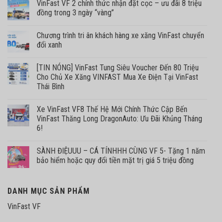
VinFast VF 2 chính thức nhận đặt cọc – ưu đãi 8 triệu
đồng trong 3 ngày “vàng”
Chương trình tri ân khách hàng xe xăng VinFast chuyển
đổi xanh
[TIN NÓNG] VinFast Tung Siêu Voucher Đến 80 Triệu
Cho Chủ Xe Xăng VINFAST Mua Xe Điện Tại VinFast
Thái Bình
Xe VinFast VF8 Thế Hệ Mới Chính Thức Cập Bến
VinFast Thăng Long DragonAuto: Ưu Đãi Khủng Tháng
6!
SÀNH ĐIỆUUU – CÁ TÍNHHH CÙNG VF 5- Tặng 1 năm
bảo hiểm hoặc quy đổi tiền mặt trị giá 5 triệu đồng
DANH MỤC SẢN PHẨM
VinFast VF