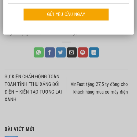
Dự kiến trong 2 tháng cuối năm, VinFast sẽ chính thức bàn giao
cho khách hàng 2 dòng xe hoàn toàn mới là EC Van (xe tải nhỏ)
và Minio Green (xe đô thị cỡ nhỏ), giúp tăng sự lựa chọn và đáp
ứng đa dạng nhu cầu của khách hàng./.
SỰ KIỆN CHẤN ĐỘNG TOÀN
TOÀN TỈNH “THU XĂNG ĐỔI
VinFast tặng 27,5 tỷ đồng cho
ĐIỆN – KIẾN TẠO TƯƠNG LAI
khách hàng mua xe máy điện
XANH
BÀI VIẾT MỚI