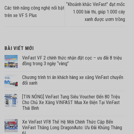
“Khoảnh khắc VinFast” đạt mốc
Các tính năng công nghệ nổi bật
1.000 bài thi, giúp 1.000 cây
trên xe VF 5 Plus
xanh được ươm trồng
BÀI VIẾT MỚI
VinFast VF 2 chính thức nhận đặt cọc – ưu đãi 8 triệu
đồng trong 3 ngày “vàng”
Chương trình tri ân khách hàng xe xăng VinFast chuyển
đổi xanh
[TIN NÓNG] VinFast Tung Siêu Voucher Đến 80 Triệu
Cho Chủ Xe Xăng VINFAST Mua Xe Điện Tại VinFast
Thái Bình
Xe VinFast VF8 Thế Hệ Mới Chính Thức Cập Bến
VinFast Thăng Long DragonAuto: Ưu Đãi Khủng Tháng
6!