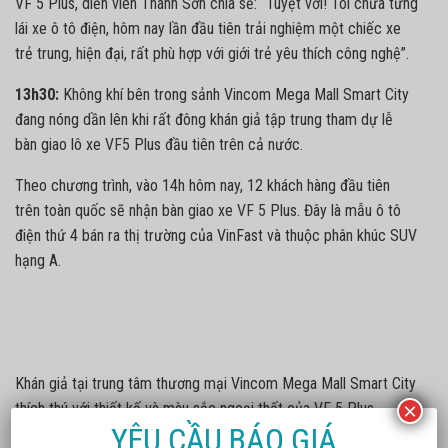
VF 5 Plus, diễn viên Thanh Sơn chia sẻ: “Tuyệt vời! Tôi chưa từng
lái xe ô tô điện, hôm nay lần đầu tiên trải nghiệm một chiếc xe
trẻ trung, hiện đại, rất phù hợp với giới trẻ yêu thích công nghệ”.
13h30:
Không khí bên trong sảnh Vincom Mega Mall Smart City
đang nóng dần lên khi rất đông khán giả tập trung tham dự lễ
bàn giao lô xe
VF5
Plus đầu tiên trên cả nước.
Theo chương trình, vào 14h hôm nay, 12 khách hàng đầu tiên
trên toàn quốc sẽ nhận bàn giao xe
VF 5
Plus. Đây là mẫu ô tô
điện thứ 4 bán ra thị trường của VinFast và thuộc phân khúc SUV
hạng A.
Khán giả tại trung tâm thương mại Vincom Mega Mall Smart City
×
thích thú với thiết kế và màu sắc ngoại thất của VF 5 Plus.
YÊU CẦU BÁO GIÁ