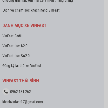
Chương trình khuyễn mãi xe VinFast hàng tháng
Dịch vụ chăm sóc khách hàng VinFast
DANH MỤC XE VINFAST
VinFast Fadil
VinFast Lux A2.0
VinFast Lux SA2.0
Đăng ký lái thử xe VinFast
VINFAST THÁI BÌNH
0962.181.262
khanhvinfast17
@gmail.com