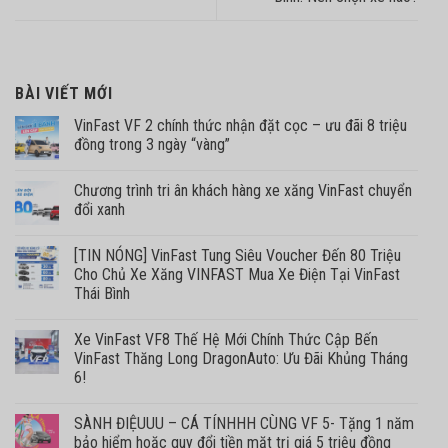
BÀI VIẾT MỚI
VinFast VF 2 chính thức nhận đặt cọc – ưu đãi 8 triệu
đồng trong 3 ngày “vàng”
Chương trình tri ân khách hàng xe xăng VinFast chuyển
đổi xanh
[TIN NÓNG] VinFast Tung Siêu Voucher Đến 80 Triệu
Cho Chủ Xe Xăng VINFAST Mua Xe Điện Tại VinFast
Thái Bình
Xe VinFast VF8 Thế Hệ Mới Chính Thức Cập Bến
VinFast Thăng Long DragonAuto: Ưu Đãi Khủng Tháng
6!
SÀNH ĐIỆUUU – CÁ TÍNHHH CÙNG VF 5- Tặng 1 năm
bảo hiểm hoặc quy đổi tiền mặt trị giá 5 triệu đồng