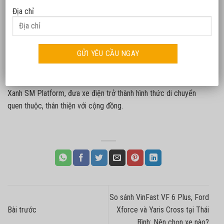
dành cho các xã viên có hoàn cảnh khó khăn…
Địa chỉ
Về phía GSM, trong hơn một năm qua kể từ khi thành lập, công
ty đã đồng hành cùng hơn 35 doanh nghiệp chuyển đổi xanh, là
các hãng taxi, doanh nghiệp vận tải hợp tác nhượng quyền tại
nhiều địa phương. Gần đây, GSM đã chào đón gần 5.000 chủ sở
hữu xe điện VinFast tham gia cung cấp dịch vụ trên nền tảng
Xanh SM Platform, đưa xe điện trở thành hình thức di chuyển
quen thuộc, thân thiện với cộng đồng.
So sánh VinFast VF 6 Plus, Ford
Bài trước
Xforce và Yaris Cross tại Thái
Bình: Nên chọn xe nào?