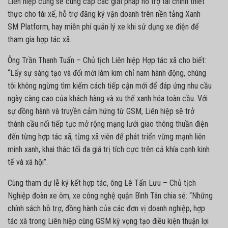
Liên hiệp cũng sẽ cung cấp các giải pháp hỗ trợ tài chính thiết
thực cho tài xế, hỗ trợ đăng ký vận doanh trên nền tảng Xanh
SM Platform, hay miễn phí quản lý xe khi sử dụng xe điện để
tham gia hợp tác xã.
Ông Trần Thanh Tuấn – Chủ tịch Liên hiệp Hợp tác xã cho biết:
“Lấy sự sáng tạo và đổi mới làm kim chỉ nam hành động, chúng
tôi không ngừng tìm kiếm cách tiếp cận mới để đáp ứng nhu cầu
ngày càng cao của khách hàng và xu thế xanh hóa toàn cầu. Với
sự đồng hành và truyền cảm hứng từ GSM, Liên hiệp sẽ trở
thành cầu nối tiếp tục mở rộng mạng lưới giao thông thuần điện
đến từng hợp tác xã, từng xã viên để phát triển vững mạnh liên
minh xanh, khai thác tối đa giá trị tích cực trên cả khía cạnh kinh
tế và xã hội”.
Cùng tham dự lễ ký kết hợp tác, ông Lê Tấn Lưu – Chủ tịch
Nghiệp đoàn xe ôm, xe công nghệ quận Bình Tân chia sẻ: “Những
chính sách hỗ trợ, đồng hành của các đơn vị doanh nghiệp, hợp
tác xã trong Liên hiệp cùng GSM kỳ vọng tạo điều kiện thuận lợi