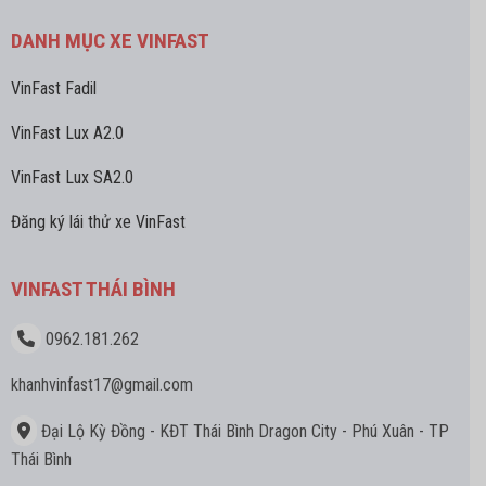
DANH MỤC XE VINFAST
VinFast Fadil
VinFast Lux A2.0
VinFast Lux SA2.0
Đăng ký lái thử xe VinFast
VINFAST THÁI BÌNH
0962.181.262
khanhvinfast17
@gmail.com
Đại Lộ Kỳ Đồng - KĐT Thái Bình Dragon City - Phú Xuân - TP
Thái Bình