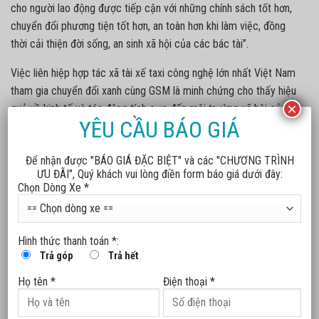
cho người lao động được tiếp cận với những chính sách tốt hơn,
chuyển đổi phương tiện tốt hơn, an toàn hơn khi làm việc, đồng
thời cải thiện đời sống, an sinh xã hội của các bác tài”.
Việc liên hiệp hợp tác xã tài xế taxi công nghệ lớn nhất Việt Nam
tham gia chuyển đổi xanh cùng GSM là minh chứng cho thấy hiệu
×
quả về kinh tế và tác động tích cực đến môi trường xã hội của ô
YÊU CẦU BÁO GIÁ
tô điện. Thỏa thuận hợp tác này cũng đánh dấu bước chuyển
mình rõ nét trong nhận thức về chuyển đổi xanh của cộng đồng
Để nhận được "BÁO GIÁ ĐẶC BIỆT" và các "CHƯƠNG TRÌNH
tài xế taxi công nghệ và quyết tâm nâng cấp chất lượng, sự
ƯU ĐÃI", Quý khách vui lòng điền form báo giá dưới đây:
chuyên nghiệp, văn minh trong cung cấp dịch vụ vận tải hành
Chọn Dòng Xe *
khách công cộng.
Song song với chương trình chuyển đổi xanh cùng GSM, Liên
Hình thức thanh toán *:
hiệp Hợp tác xã Liên minh Kinh tế miền Nam còn mang đến cho
Trả góp
Trả hết
đội ngũ tài xế nhiều chính sách an sinh và phúc lợi tốt như thăm
khám, chữa bệnh định kỳ; mở các trung tâm cứu hộ 24/7; cung
Họ tên *
Điện thoại *
cấp điểm dừng chân phục vụ ăn uống, nghỉ ngơi miễn phí; thành
lập quỹ thiện nguyện; hỗ trợ tài chính với lãi suất ưu đãi đặc biệt