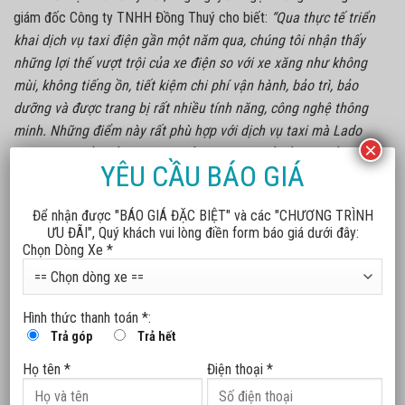
giám đốc Công ty TNHH Đồng Thuý cho biết:
“Qua thực tế triển
khai dịch vụ taxi điện gần một năm qua, chúng tôi nhận thấy
những lợi thế vượt trội của xe điện so với xe xăng như không
mùi, không tiếng ồn, tiết kiệm chi phí vận hành, bảo trì, bảo
dưỡng và được trang bị rất nhiều tính năng, công nghệ thông
minh. Những điểm này rất phù hợp với dịch vụ taxi mà Lado
×
đang cung cấp, bởi vừa giúp bảo vệ sức khoẻ của tài xế và
YÊU CẦU BÁO GIÁ
hành khách, vừa giúp tối ưu hiệu quả kinh doanh mà còn
mang đến những trải nghiệm mới mẻ, khiến khách hàng rất
Để nhận được "BÁO GIÁ ĐẶC BIỆT" và các "CHƯƠNG TRÌNH
thích thú. Đó là lý do chúng tôi quyết định đầu tư thêm để mở
ƯU ĐÃI", Quý khách vui lòng điền form báo giá dưới đây:
rộng đội xe điện, tiến tới thay thế dần đội xe xăng cũ, qua đó
Chọn Dòng Xe *
góp phần tích cực vào gìn giữ và bảo vệ môi trường”.
Ông Nguyễn Văn Thanh – Tổng giám đốc Công ty GSM kiêm
Hình thức thanh toán *:
Phó Tổng giám đốc VinFast Việt Nam chia sẻ:
“VinFast và GSM
Trả góp
Trả hết
rất vui mừng khi nhận được sự tin tưởng, ủng hộ và tiếp tục
Họ tên *
Điện thoại *
được đồng hành cùng Lado Taxi trong hành trình ‘xanh hoá’
giao thông tại Việt Nam. Với việc chuẩn bị đưa vào vận hành