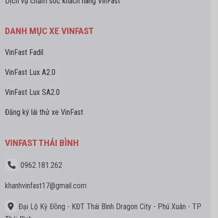
Dịch vụ chăm sóc khách hàng VinFast
DANH MỤC XE VINFAST
VinFast Fadil
VinFast Lux A2.0
VinFast Lux SA2.0
Đăng ký lái thử xe VinFast
VINFAST THÁI BÌNH
0962.181.262
khanhvinfast17
@gmail.com
Đại Lộ Kỳ Đồng - KĐT Thái Bình Dragon City - Phú Xuân - TP