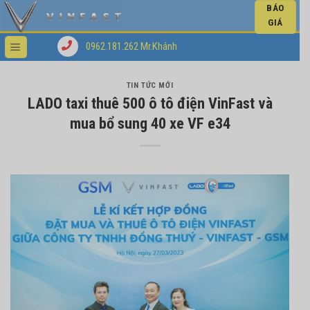
BÁO
GIÁ
0962.181.262 Mr.Khánh
TIN TỨC MỚI
LADO taxi thuê 500 ô tô điện VinFast và
mua bổ sung 40 xe VF e34