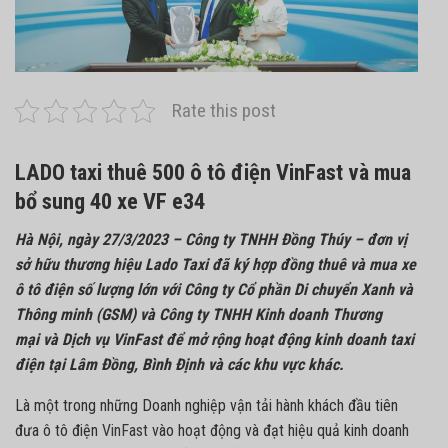
Rate this post
LADO taxi thuê 500 ô tô điện VinFast và mua
bổ sung 40 xe VF e34
Hà Nội, ngày 27/3/2023 – Công ty TNHH Đồng Thúy
– đơn vị
sở hữu thương hiệu Lado Taxi đã ký hợp đồng thuê và mua xe
ô tô điện số lượng lớn với
Công ty Cổ phần Di chuyển Xanh và
Thông minh (GSM)
và
Công ty TNHH
Kinh doanh
Thương
mại
và
D
ịch vụ VinFast
để mở rộng hoạt động kinh doanh taxi
điện tại Lâm Đồng, Bình Định và các khu vực khác.
Là một trong những Doanh nghiệp vận tải hành khách đầu tiên
đưa ô tô điện
VinFast
vào hoạt động và đạt hiệu quả kinh doanh