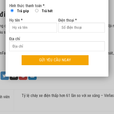
Hình thức thanh toán *:
Trả góp
Trả hết
 điện VF 3
Họ tên *
Điện thoại *
 các anh chị thành viên bớt chút thời gian để đóng góp ý kiến cho đội 
ầu sở hữu và sử dụng xe ô tô điện VF 3.
Địa chỉ
inFast. Một lần nữa trân trọng cảm ơn các anh chị đã thực hiện khảo sát,
Tỷ lệ cháy xe điện thấp hơn 61 lần so với xe xăng – Vinfas
h viên