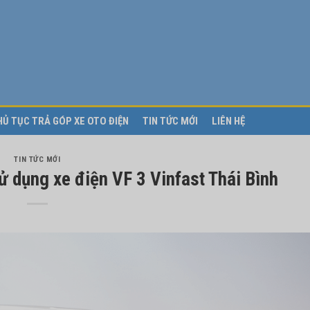
HỦ TỤC TRẢ GÓP XE OTO ĐIỆN
TIN TỨC MỚI
LIÊN HỆ
TIN TỨC MỚI
ử dụng xe điện VF 3 Vinfast Thái Bình