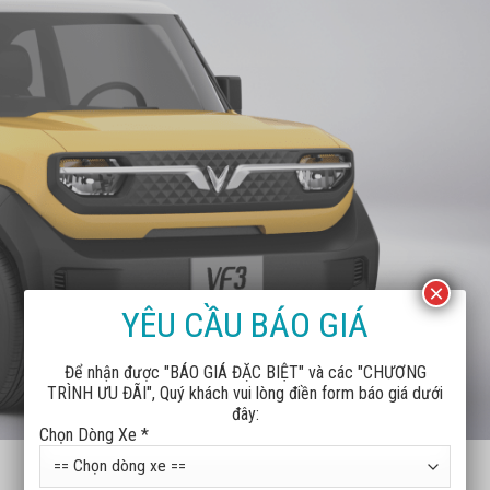
×
YÊU CẦU BÁO GIÁ
Để nhận được "BÁO GIÁ ĐẶC BIỆT" và các "CHƯƠNG
TRÌNH ƯU ĐÃI", Quý khách vui lòng điền form báo giá dưới
đây:
Chọn Dòng Xe *