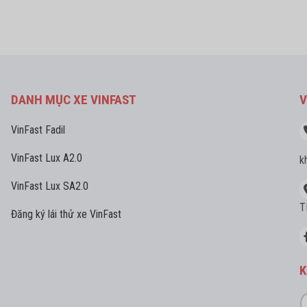
DANH MỤC XE VINFAST
V
VinFast Fadil
VinFast Lux A2.0
k
VinFast Lux SA2.0
T
Đăng ký lái thử xe VinFast
K