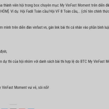
a thành viên hội trong
box chuyên mục My VinFast Moment
trên diễn đ
NHÓM]. Ví dụ: Hội Fadil Toàn cầu/Hội VF 8 Toàn cầu,… (chỉ tên chính thứ
mình trên diễn đàn vinfast.vn, gán link bài thi cá nhân vào phần bình lu
định;
iên dự thi của hội nhóm với danh sách bài thi hợp lệ do BTC My VinFast 
 VinFast Moment vui vẻ, sôi nổi!