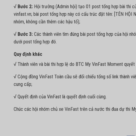
√ Bước 2:
Hội trưởng (Admin hội) tạo 01 post tổng hợp bài thi củ
vinfast.vn; bài post tổng hợp này có cấu trúc đặt tên: [TÊN HỘI 
nhóm, không cần thêm các hậu tố);
√ Bước 3:
Các thành viên tìm đúng bài post tổng hợp của hội nhóm 
dưới post tổng hợp đó.
Quy định khác
√
Thành viên và bài thi hợp lệ do BTC My VinFast Moment quyết 
√
Cộng đồng
VinFast
Toàn cầu sẽ đối chiếu tổng số link thành v
cung cấp;
√
Quyết định của VinFast là quyết định cuối cùng.
Chúc các hội nhóm chủ xe
VinFast
trên cả nước thi đua dự thi My