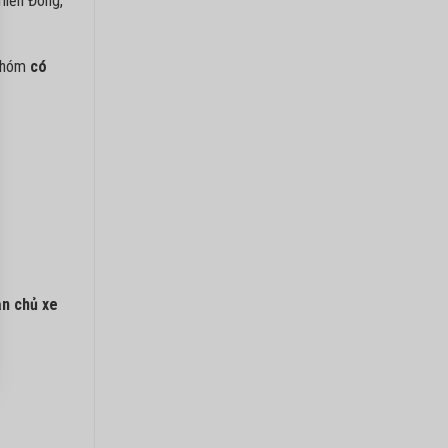
miền Đông,
 nhóm
có
ản chủ xe