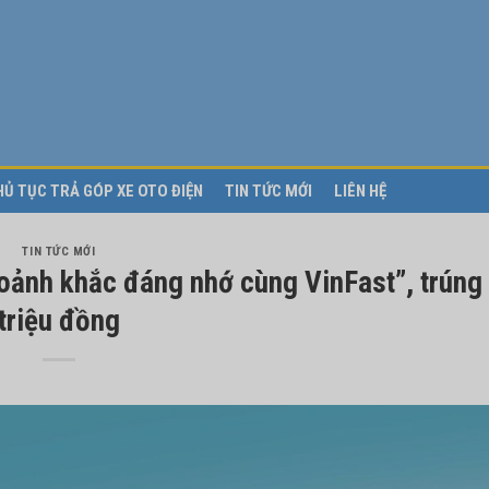
HỦ TỤC TRẢ GÓP XE OTO ĐIỆN
TIN TỨC MỚI
LIÊN HỆ
TIN TỨC MỚI
oảnh khắc đáng nhớ cùng VinFast”, trúng
triệu đồng