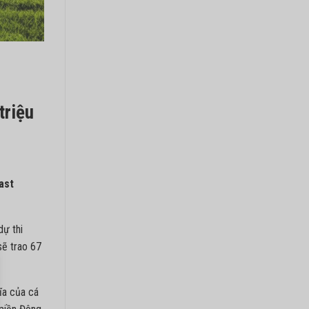
triệu
ast
dự thi
sẽ trao 67
ĩa của cá