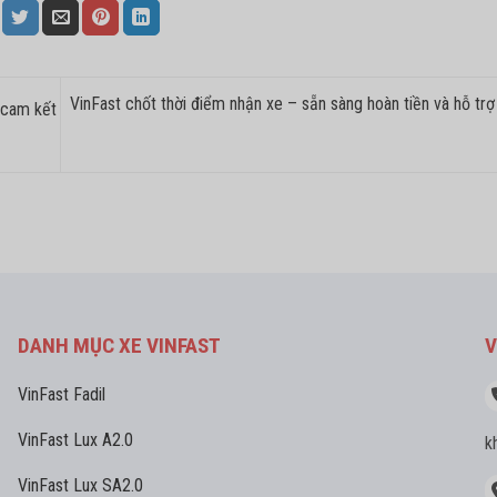
VinFast chốt thời điểm nhận xe – sẵn sàng hoàn tiền và hỗ tr
 cam kết
DANH MỤC XE VINFAST
V
VinFast Fadil
VinFast Lux A2.0
k
VinFast Lux SA2.0