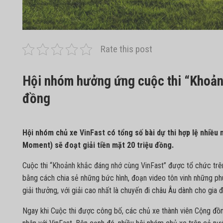
Rate this post
Hội nhóm hưởng ứng cuộc thi “Khoảnh
đồng
Hội nhóm chủ xe
VinFast
có tổng số bài dự thi hợp lệ nhiều
Moment) sẽ đoạt giải tiền mặt 20 triệu đồng.
Cuộc thi
“Khoảnh khắc đáng nhớ cùng VinFast”
được tổ chức trên
bằng cách chia sẻ những bức hình, đoạn video tôn vinh những ph
giải thưởng, với giải cao nhất là chuyến đi châu Âu dành cho gia đ
Ngay khi Cuộc thi được công bố, các chủ xe thành viên Cộng đồng