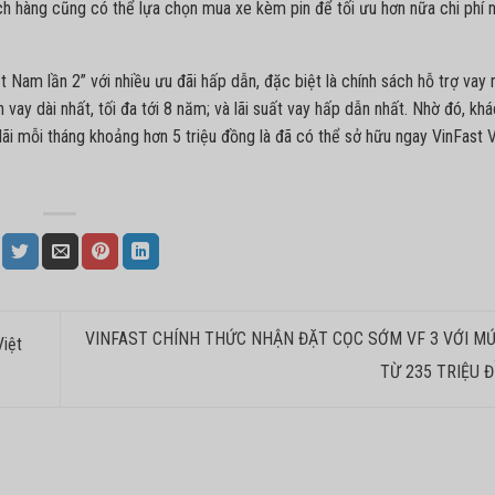
ách hàng cũng có thể lựa chọn mua xe kèm pin để tối ưu hơn nữa chi phí 
ệt Nam lần 2” với nhiều ưu đãi hấp dẫn, đặc biệt là chính sách hỗ trợ vay
n vay dài nhất, tối đa tới 8 năm; và lãi suất vay hấp dẫn nhất. Nhờ đó, kh
 lãi mỗi tháng khoảng hơn 5 triệu đồng là đã có thể sở hữu ngay VinFast
V
VINFAST CHÍNH THỨC NHẬN ĐẶT CỌC SỚM VF 3 VỚI MỨ
iệt
TỪ 235 TRIỆU 