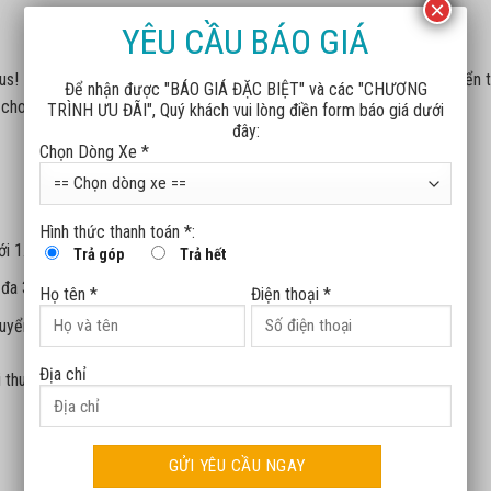
×
YÊU CẦU BÁO GIÁ
us! Nhằm đáp ứng nhu cầu đa dạng và mang đến trải nghiệm di chuyển t
Để nhận được "BÁO GIÁ ĐẶC BIỆT" và các "CHƯƠNG
cho VF 5 Plus với mức phí chỉ từ 1,2 triệu đồng/tháng.
TRÌNH ƯU ĐÃI", Quý khách vui lòng điền form báo giá dưới
đây:
Chọn Dòng Xe *
Hình thức thanh toán *:
ới 1.500 km
Trả góp
Trả hết
 đa 3.000 km
Họ tên *
Điện thoại *
huyển
Địa chỉ
thuê pin cũ có thể chuyển đổi sang gói mới miễn phí.