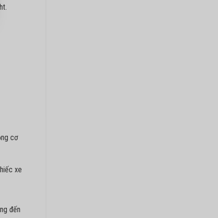
ht.
ộng cơ
chiếc xe
ang đến