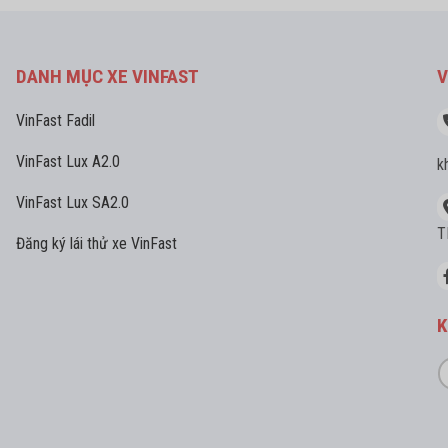
DANH MỤC XE VINFAST
V
VinFast Fadil
VinFast Lux A2.0
k
VinFast Lux SA2.0
T
Đăng ký lái thử xe VinFast
K