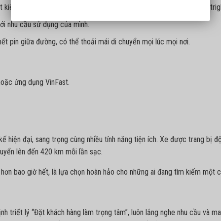
t kiệm chi phí di chuyển lên đến 4 triệu đồng/tháng so với mua pin outrig
với nhu cầu sử dụng của mình.
ết pin giữa đường, có thể thoải mái di chuyển mọi lúc mọi nơi.
hoặc ứng dụng VinFast.
kế hiện đại, sang trọng cùng nhiều tính năng tiện ích. Xe được trang bị đ
uyển lên đến 420 km mỗi lần sạc.
n hơn bao giờ hết, là lựa chọn hoàn hảo cho những ai đang tìm kiếm một 
ịnh triết lý “Đặt khách hàng làm trọng tâm”, luôn lắng nghe nhu cầu và m