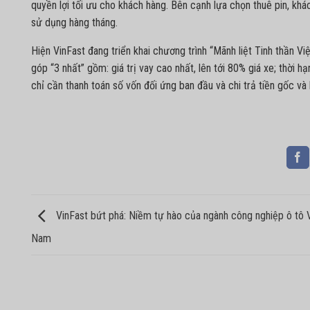
quyền lợi tối ưu cho khách hàng. Bên cạnh lựa chọn thuê pin, kh
sử dụng hàng tháng.
Hiện VinFast đang triển khai chương trình “Mãnh liệt Tinh thần Vi
góp “3 nhất” gồm: giá trị vay cao nhất, lên tới 80% giá xe; thời hạ
chỉ cần thanh toán số vốn đối ứng ban đầu và chi trả tiền gốc và
VinFast bứt phá: Niềm tự hào của ngành công nghiệp ô tô V
Nam