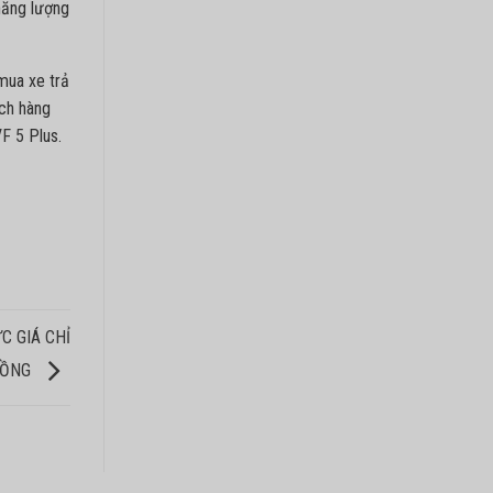
năng lượng
 mua xe trả
ách hàng
F 5
Plus.
C GIÁ CHỈ
ĐỒNG